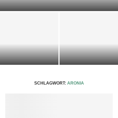
DOST-ZUCCHINI-SCIARPACCIA
KALTE KRÄUTER-KEFIR-SUPPE
IMPRESSIONEN 2025
SCHLAGWORT:
ARONIA