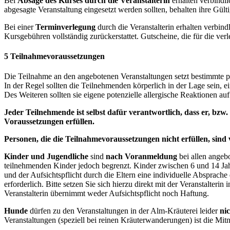
Bei
Absage des Kurses durch die Veranstalterin
erhalten verbindli
abgesagte Veranstaltung eingesetzt werden sollten, behalten ihre Gülti
Bei einer
Terminverlegung
durch die Veranstalterin erhalten verbi
Kursgebühren vollständig zurückerstattet. Gutscheine, die für die verl
5
Teilnahmevoraussetzungen
Die Teilnahme an den angebotenen Veranstaltungen setzt bestimmte pe
In der Regel sollten die Teilnehmenden körperlich in der Lage sein
Des Weiteren sollten sie eigene potenzielle allergische Reaktionen 
Jeder Teilnehmende ist selbst dafür verantwortlich, dass er, bzw.
Voraussetzungen erfüllen.
Personen, die die Teilnahmevoraussetzungen nicht erfüllen, sind
Kinder und Jugendliche
sind
nach Voranmeldung
bei allen angeb
teilnehmenden Kinder jedoch begrenzt. Kinder zwischen 6 und 14 Jah
und der Aufsichtspflicht durch die Eltern eine individuelle Absprac
erforderlich. Bitte setzen Sie sich hierzu direkt mit der Veranstalteri
Veranstalterin übernimmt weder Aufsichtspflicht noch Haftung.
Hunde
dürfen zu den Veranstaltungen in der Alm-Kräuterei leider
ni
Veranstaltungen (speziell bei reinen Kräuterwanderungen) ist die M