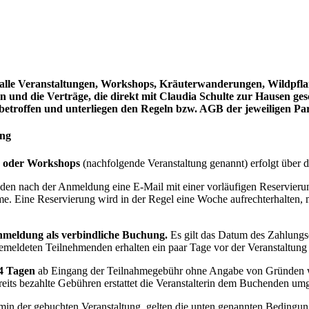
 alle Veranstaltungen, Workshops, Kräuterwanderungen, Wildpflan
n und die Verträge, die direkt mit Claudia Schulte zur Hausen ge
etroffen und unterliegen den Regeln bzw. AGB der jeweiligen Par
ung
 oder Workshops
(nachfolgende Veranstaltung genannt) erfolgt über d
nden nach der Anmeldung eine E-Mail mit einer vorläufigen Reservier
e. Eine Reservierung wird in der Regel eine Woche aufrechterhalten, m
Anmeldung als verbindliche Buchung.
Es gilt das Datum des Zahlungs
gemeldeten Teilnehmenden erhalten ein paar Tage vor der Veranstaltung 
14 Tagen
ab Eingang der Teilnahmegebühr ohne Angabe von Gründen wie
reits bezahlte Gebühren erstattet die Veranstalterin dem Buchenden 
min der gebuchten Veranstaltung, gelten die unten genannten Bedingun