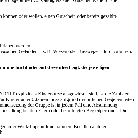
 Kursgebühren vollständig erstattet. Gutscheine, die für die
n können oder wollen, einen Gutschein oder bereits gezahlte
chrieben werden.
 unwegsamen Geländen – z. B. Wiesen oder Kieswege – durchzuführen.
lnahme bucht oder auf diese überträgt, die jeweiligen
NICHT explizit als Kinderkurse ausgewiesen sind, ist die Zahl der
ür Kinder unter 6 Jahren muss aufgrund der örtlichen Gegebenheiten
usammensetzung der Gruppe ist in jedem Fall eine Abstimmung
Veranstaltung bei den Eltern oder beauftragten Begleitpersonen. Die
ngen oder Workshops in Innenräumen. Bei allen anderen
h.