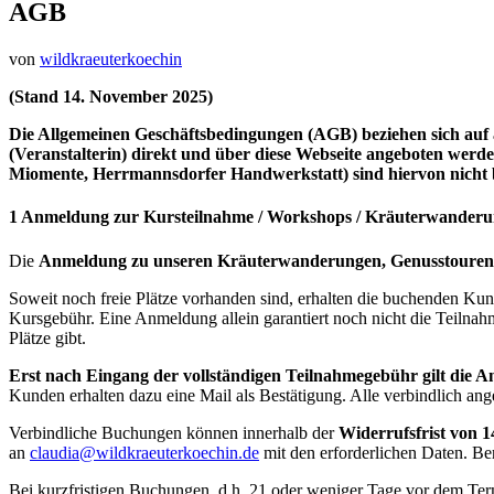
AGB
von
wildkraeuterkoechin
(Stand 14. November 2025)
Die Allgemeinen Geschäftsbedingungen (AGB) beziehen sich auf
(Veranstalterin) direkt und über diese Webseite angeboten werde
Miomente, Herrmannsdorfer Handwerkstatt) sind hiervon nicht b
1
Anmeldung zur Kursteilnahme / Workshops / Kräuterwander
Die
Anmeldung zu unseren Kräuterwanderungen, Genusstouren
Soweit noch freie Plätze vorhanden sind, erhalten die buchenden Ku
Kursgebühr. Eine Anmeldung allein garantiert noch nicht die Teilnahm
Plätze gibt.
Erst nach Eingang der vollständigen Teilnahmegebühr gilt die 
Kunden erhalten dazu eine Mail als Bestätigung. Alle verbindlich an
Verbindliche Buchungen können innerhalb der
Widerrufsfrist von 
an
claudia@wildkraeuterkoechin.de
mit den erforderlichen Daten. Be
Bei kurzfristigen Buchungen, d.h. 21 oder weniger Tage vor dem Ter