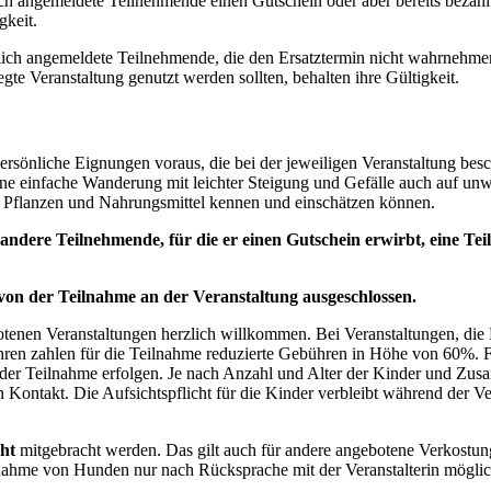
ch angemeldete Teilnehmende einen Gutschein oder aber bereits bezahlte
gkeit.
ndlich angemeldete Teilnehmende, die den Ersatztermin nicht wahrnehme
egte Veranstaltung genutzt werden sollten, behalten ihre Gültigkeit.
rsönliche Eignungen voraus, die bei der jeweiligen Veranstaltung bes
, eine einfache Wanderung mit leichter Steigung und Gefälle auch auf
auf Pflanzen und Nahrungsmittel kennen und einschätzen können.
 andere Teilnehmende, für die er einen Gutschein erwirbt, eine Tei
 von der Teilnahme an der Veranstaltung ausgeschlossen.
otenen Veranstaltungen herzlich willkommen. Bei Veranstaltungen, die 
ren zahlen für die Teilnahme reduzierte Gebühren in Höhe von 60%. F
he der Teilnahme erfolgen. Je nach Anzahl und Alter der Kinder und Z
n in Kontakt. Die Aufsichtspflicht für die Kinder verbleibt während der 
cht
mitgebracht werden. Das gilt auch für andere angebotene Verkostu
itnahme von Hunden nur nach Rücksprache mit der Veranstalterin möglic