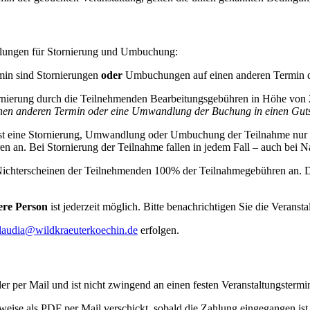
lungen für Stornierung und Umbuchung:
min sind Stornierungen
oder
Umbuchungen auf einen anderen Termin du
tornierung durch die Teilnehmenden Bearbeitungsgebühren in Höhe von 2
n anderen Termin oder eine Umwandlung der Buchung in einen Gutsche
st eine Stornierung, Umwandlung oder Umbuchung der Teilnahme nur 
ühren an. Bei Stornierung der Teilnahme fallen in jedem Fall – auch b
 Nichterscheinen der Teilnehmenden 100% der Teilnahmegebühren an. Die
ere Person
ist jederzeit möglich. Bitte benachrichtigen Sie die Veransta
laudia@wildkraeuterkoechin.de
erfolgen.
r per Mail und ist nicht zwingend an einen festen Veranstaltungstermi
rweise als PDF per Mail verschickt, sobald die Zahlung eingegangen ist