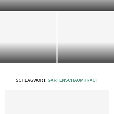
DOST-ZUCCHINI-SCIARPACCIA
KALTE KRÄUTER-KEFIR-SUPPE
IMPRESSIONEN 2025
SCHLAGWORT:
GARTENSCHAUMKRAUT