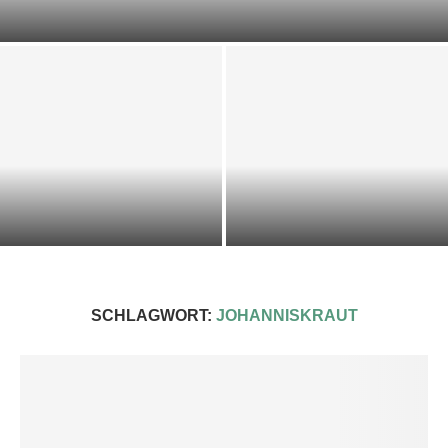
DOST-ZUCCHINI-SCIARPACCIA
KALTE KRÄUTER-KEFIR-SUPPE
IMPRESSIONEN 2025
SCHLAGWORT:
JOHANNISKRAUT