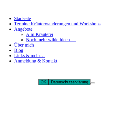
Startseite
Termine Kräuterwanderungen und Workshops
Angebote
Alm-Kräuterei
Noch mehr wilde Ideen …
Über mich
Blog
Links & mehr…
Anmeldung & Kontakt
Diese Website verwendet nur funktionale Cookies und Google
Fonts. Wenn du die Website weiter nutzt, gehen wir von deinem
Einverständnis aus.
OK
Datenschutzerklärung