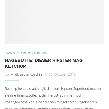
Rezepte
Soul- und Superfood
HAGEBUTTE: DIESER HIPSTER MAG
KETCHUP
von
wildkraeuterkoechin
27. Oktober 2018
Rosehip heißt sie auf englisch – zum Hipster Superfood machen
sie ihre Inhaltsstoffe. Ja, der Herbst ist immer noch
Rosengewächs-Zeit. Über die von mir geliebten Vogelbeeren
habe ich ja bereits ausführlich geschrieben. Doch auch die