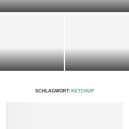
DOST-ZUCCHINI-SCIARPACCIA
KALTE KRÄUTER-KEFIR-SUPPE
IMPRESSIONEN 2025
SCHLAGWORT:
KETCHUP