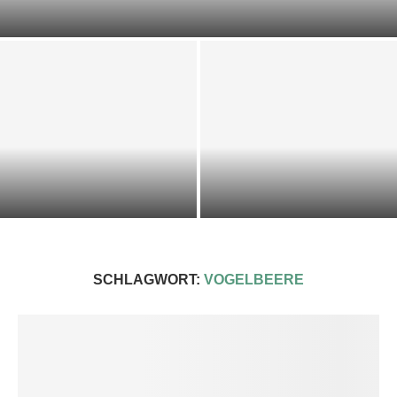
DOST-ZUCCHINI-SCIARPACCIA
KALTE KRÄUTER-KEFIR-SUPPE
IMPRESSIONEN 2025
SCHLAGWORT:
VOGELBEERE