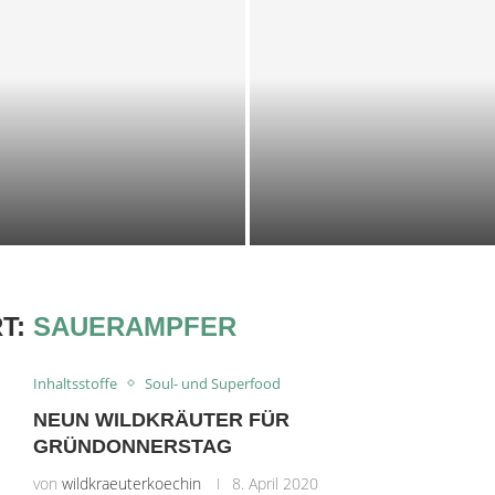
KALTE KRÄUTER-KEFIR-
SUPPE
21. Juni 2026
T:
SAUERAMPFER
Inhaltsstoffe
Soul- und Superfood
NEUN WILDKRÄUTER FÜR
GRÜNDONNERSTAG
von
wildkraeuterkoechin
8. April 2020