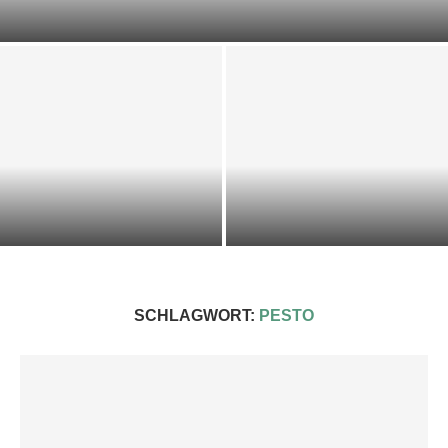
DOST-ZUCCHINI-SCIARPACCIA
KALTE KRÄUTER-KEFIR-SUPPE
IMPRESSIONEN 2025
SCHLAGWORT:
PESTO