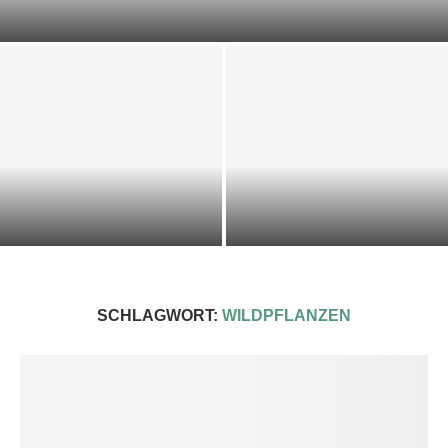
DOST-ZUCCHINI-SCIARPACCIA
KALTE KRÄUTER-KEFIR-SUPPE
IMPRESSIONEN 2025
SCHLAGWORT:
WILDPFLANZEN