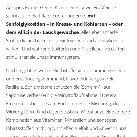
Apropos Keime: Gegen Krankheiten sowei Fraßfeinde
schützt sich die Pflanze unter anderem
mit
Senfölglykosiden – in Kresse- und Kohlarten – oder
dem Allicin der Lauchgewächse
. Alles eher scharfe
Stoffe, die antibakteriell, desinfizierend und antimykotisch
wirken. Und während Bakterien und Pilze lieber verduften,
stimulieren sie unser Immunsystem.
Und so geht es weiter: Gerbstoffe sind zusammenziehend
und entzündungshemmend, Flavonoide fangen freie
Radikale, Schleimstoffe schützen die (Schleim-)Haut,
Saponine verbessern die Wirkstoffaufnahme. Etcetera.
Etcetera. Dabei ist es am Ende immer die Mischung, die zur
Wirkung führt. Und da jede essbare Wildpflanze eine andere
Kombination aus Vitaminen, Mineralien und sonstigen
Inhaltsstoffen mitbringt, schaffen Vielfalt und Abwechslung
auf unseren Tellern ein echtes Plus. In Sachen Gesundheit