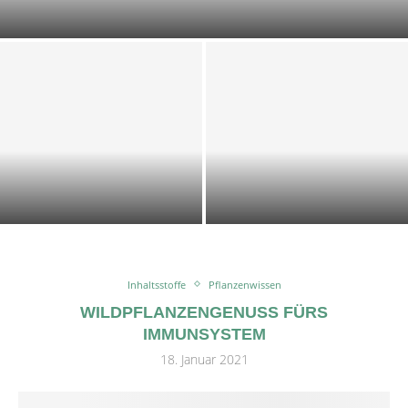
DOST-ZUCCHINI-SCIARPACCIA
KALTE KRÄUTER-KEFIR-SUPPE
IMPRESSIONEN 2025
Inhaltsstoffe
Pflanzenwissen
WILDPFLANZENGENUSS FÜRS
IMMUNSYSTEM
18. Januar 2021