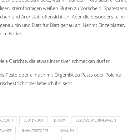
igen, sternförmigen weißen Blüten zu Vorschein. Spätestens
kchen und Aronstab offensichtlich. Aber die besonders feine
 genau hin und Blatt für Blatt genau an. Nehmt Einzelblätter,
ln im Boden.
iele Gerichte, die etwas intensiver schmecken dürfen.
 als Pesto oder einfach mit Öl gemixt zu Pasta oder Polenta.
sches) Schnitzel liebe ich ihn sehr.
RLAUCH
BLUTDRUCK
DETOX
ESSBARE WILDPFLANZEN
FLANZE
INHALTSSTOFFE
INNAUEN