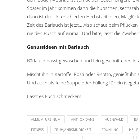
Später im Jahr kommen dann die hübschen, sechszähl
dann ist der Unterschied zu Herbstzeitlosen, Maiglöc
Zeit des Bärlauch ist jetzt… Also schaut beim Pflücken
nie den Busch auf einmal. Und bitte, lasst die Zwiebe
Genussideen mit Bärlauch
Bärlauch passt gewaschen und fein geschnittenen in v
Mischt ihn in Kartoffel-Rösti oder Risotto, genießt ihn
Und auch als feine Suppe oder Füllung für ein (vegetari
Lasst es Euch schmecken!
ALLIUM_URSINUM
ANTI-OXIDANZ
AUENWALD
BÄ
FITNESS
FRÜHJAHRSMÜDIGKEIT
FRÜHLING
HEILP