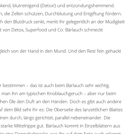
cksenkend, blutreinigend (Detox!) und entzündungshemmend.
 die Zellen schützen, Durchblutung und Entgiftung fördern.
h den Blutdruck senkt, merkt Ihr gelegentlich an der Müdigkeit
st von Detox, Superfood und Co: Bärlauch schmeckt
 gleich von der Hand in den Mund. Und den Rest fein gehackt
r bestimmen – das ist auch beim Bärlauch sehr wichtig.
t man ihn am typischen Knoblauchgeruch – aber nur beim
schen Öle den Duft an den Händen. Doch es gibt auch andere
 dem Bild seht Ihr es: Die Oberseite des lanzettlichen Blattes
inen durch, längs gerichtet, parallel nebeneinander. Die
 starke Mittelrippe gut. Bärlauch kommt in Einzelblättern aus
wie eine Doppelschnecke, was Ihr auf dem Foto auch erkennt.