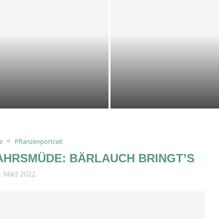
KALTE KRÄUTER-KEFIR-
SUPPE
21. Juni 2026
e
Pflanzenportrait
AHRSMÜDE: BÄRLAUCH BRINGT’S
. März 2022