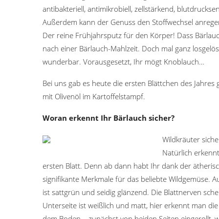
antibakteriell, antimikrobiell, zellstärkend, blutdru
Außerdem kann der Genuss den Stoffwechsel anregen,
Der reine Frühjahrsputz für den Körper! Dass Bärlauc
nach einer Bärlauch-Mahlzeit. Doch mal ganz losgelö
wunderbar. Vorausgesetzt, Ihr mögt Knoblauch…
Bei uns gab es heute die ersten Blättchen des Jahres
mit Olivenöl im Kartoffelstampf.
Woran erkennt Ihr Bärlauch sicher?
Wildkräuter siche
Natürlich erkenn
ersten Blatt. Denn ab dann habt Ihr dank der ätheri
signifikante Merkmale für das beliebte Wildgemüse. Auf
ist sattgrün und seidig glänzend. Die Blattnerven sche
Unterseite ist weißlich und matt, hier erkennt man die
dem Boden – zunächst von beiden Seiten eingerollt, 