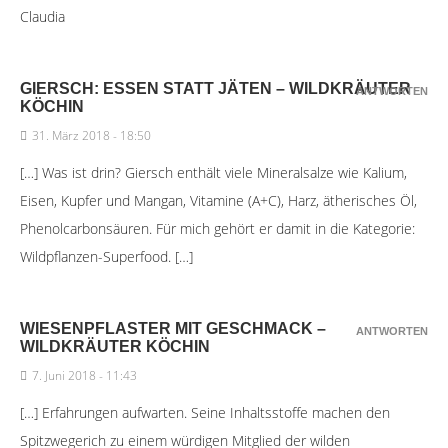
Claudia
GIERSCH: ESSEN STATT JÄTEN – WILDKRÄUTER
ANTWORTEN
KÖCHIN
31. März 2018 - 18:50
[…] Was ist drin? Giersch enthält viele Mineralsalze wie Kalium,
Eisen, Kupfer und Mangan, Vitamine (A+C), Harz, ätherisches Öl,
Phenolcarbonsäuren. Für mich gehört er damit in die Kategorie:
Wildpflanzen-Superfood. […]
WIESENPFLASTER MIT GESCHMACK –
ANTWORTEN
WILDKRÄUTER KÖCHIN
7. Juni 2018 - 11:43
[…] Erfahrungen aufwarten. Seine Inhaltsstoffe machen den
Spitzwegerich zu einem würdigen Mitglied der wilden