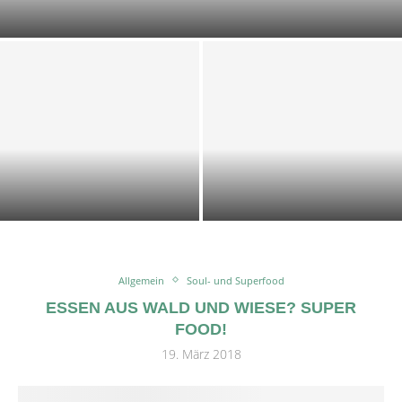
DOST-ZUCCHINI-SCIARPACCIA
KALTE KRÄUTER-KEFIR-SUPPE
IMPRESSIONEN 2025
Allgemein
Soul- und Superfood
ESSEN AUS WALD UND WIESE? SUPER
FOOD!
19. März 2018