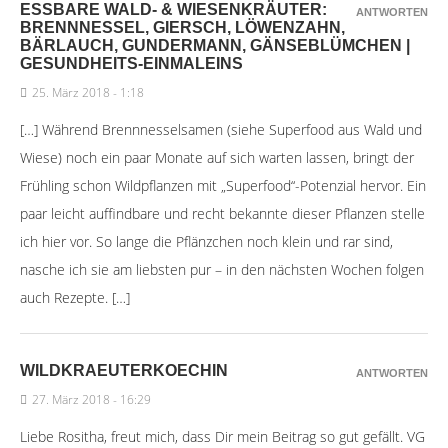
ESSBARE WALD- & WIESENKRÄUTER:
ANTWORTEN
BRENNNESSEL, GIERSCH, LÖWENZAHN,
BÄRLAUCH, GUNDERMANN, GÄNSEBLÜMCHEN |
GESUNDHEITS-EINMALEINS
25. März 2018 - 1:18
[…] Während Brennnesselsamen (siehe Superfood aus Wald und
Wiese) noch ein paar Monate auf sich warten lassen, bringt der
Frühling schon Wildpflanzen mit „Superfood“-Potenzial hervor. Ein
paar leicht auffindbare und recht bekannte dieser Pflanzen stelle
ich hier vor. So lange die Pflänzchen noch klein und rar sind,
nasche ich sie am liebsten pur – in den nächsten Wochen folgen
auch Rezepte. […]
WILDKRAEUTERKOECHIN
ANTWORTEN
27. März 2018 - 16:29
Liebe Rositha, freut mich, dass Dir mein Beitrag so gut gefällt. VG