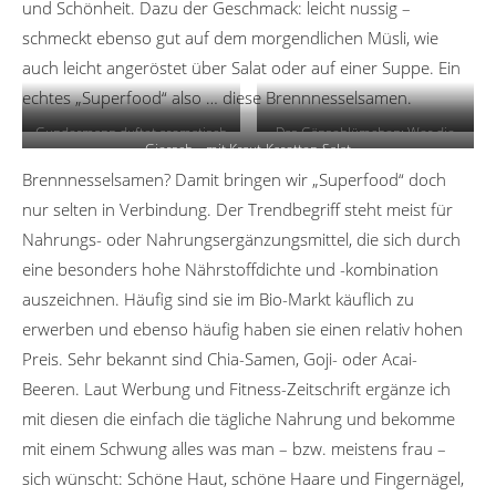
und Schönheit. Dazu der Geschmack: leicht nussig –
schmeckt ebenso gut auf dem morgendlichen Müsli, wie
auch leicht angeröstet über Salat oder auf einer Suppe. Ein
echtes „Superfood“ also … diese Brennnesselsamen.
Gundermann duftet aromatisch
Das Gänseblümchen: Wer die
Giersch – mit Kraut-Karotten-Salat
ersten drei isst, bleibt angeblich
das ganze Jahr gesund.
Brennnesselsamen? Damit bringen wir „Superfood“ doch
nur selten in Verbindung. Der Trendbegriff steht meist für
Nahrungs- oder Nahrungsergänzungsmittel, die sich durch
eine besonders hohe Nährstoffdichte und -kombination
auszeichnen. Häufig sind sie im Bio-Markt käuflich zu
erwerben und ebenso häufig haben sie einen relativ hohen
Preis. Sehr bekannt sind Chia-Samen, Goji- oder Acai-
Beeren. Laut Werbung und Fitness-Zeitschrift ergänze ich
mit diesen die einfach die tägliche Nahrung und bekomme
mit einem Schwung alles was man – bzw. meistens frau –
sich wünscht: Schöne Haut, schöne Haare und Fingernägel,